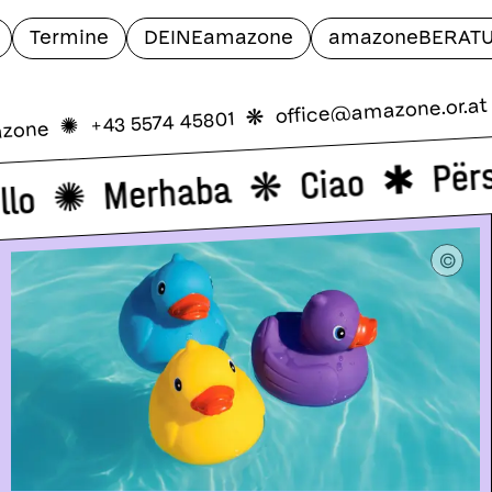
Termine
DEINEamazone
amazoneBERAT
office@amazone.or.at
❋
+43 5574 45801
✺
azone
Pë
Ciao
Merhaba
ello