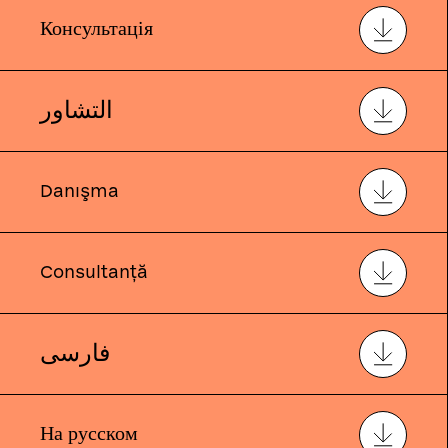
Консультація
التشاور
Danışma
Consultanță
فارسی
На русском